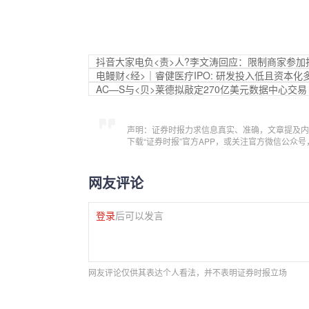
抖音大家电负<责>人?李文涛回应：限制商家参加
电鳗财<经>｜睿健医疗IPO: 研发投入低且资本
AC—S与<贝>莱德拟敲定270亿美元数据中心交易
声明：证券时报力求信息真实、准确，文章提及内
下载“证券时报”官方APP，或关注官方微信公众
网友评论
登录
后可以发言
网友评论仅供其表达个人看法，并不表明证券时报立场